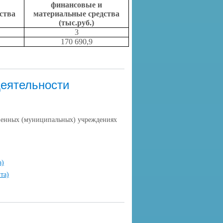
финансовые и
ства
материальные средства
(тыс.руб.)
3
170 690,9
деятельности
венных (муниципальных) учреждениях
а)
та)