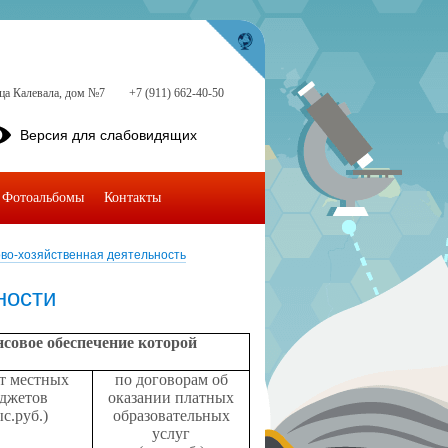
ица Калевала, дом №7
+7 (911) 662-40-50
Версия для слабовидящих
Фотоальбомы
Контакты
во-хозяйственная деятельность
ности
совое обеспечение которой
ет местных
по договорам об
джетов
оказании платных
ыс.руб.)
образовательных
услуг