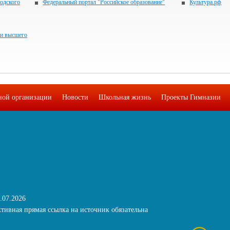
одского
Федеральный портал "Российское образование"
Культура.рф
 и высшего
ьной организации
Новости
Школьная жизнь
Проекты Гимназии
.07.2026
тивная прямая ссылка на источник обязательна