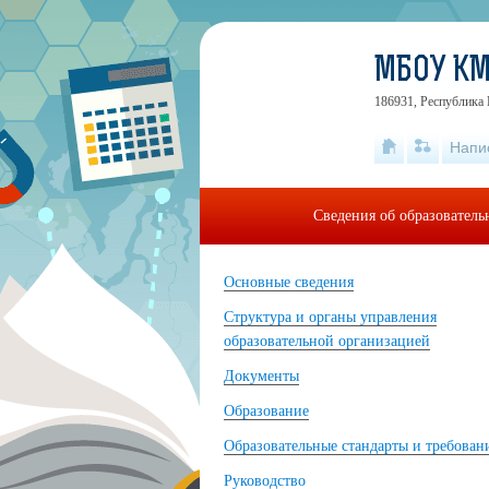
МБОУ К
186931, Республика 
Напи
Сведения об образовател
Основные сведения
Структура и органы управления
образовательной организацией
Документы
Образование
Образовательные стандарты и требован
Руководство