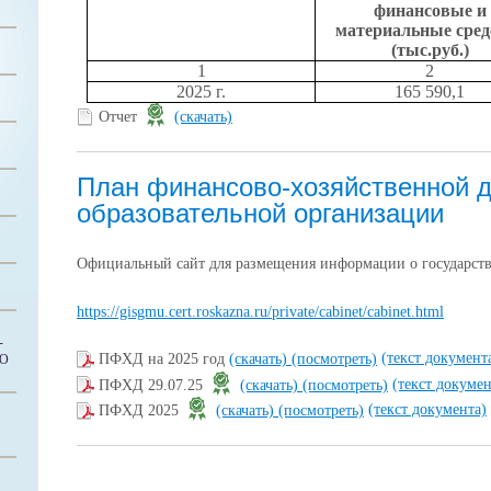
финансовые и
материальные сред
(тыс.руб.)
1
2
2025 г.
165 590,1
Отчет
(скачать)
План финансово-хозяйственной 
образовательной организации
Официальный сайт для размещения информации о государст
https://gisgmu.cert.roskazna.ru/private/cabinet/cabinet.html
-
(текст документ
ПФХД на 2025 год
(скачать)
(посмотреть)
ГО
(текст докумен
ПФХД 29.07.25
(скачать)
(посмотреть)
(текст документа)
ПФХД 2025
(скачать)
(посмотреть)