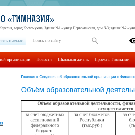
МО «ГИМНАЗИЯ»
Карелия, город Костомукша, Здание №1 - улица Первомайская, дом №3; здание №2 - ул
сать письмо
ьной организации
Новости
Школьная жизнь
Проекты Гимназии
Главная
»
Сведения об образовательной организации
»
Финансо
Объём образовательной деятель
Объем образовательной деятельности, финан
осуществляется
за счет бюджетных
за счет бюджетов
за сч
ассигнований
Республики
бю
ия
федерального
(тыс.руб.)
(т
бюджета